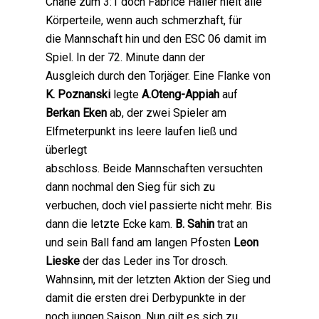
Chane zum 3:1 doch Fabrice Haller hielt alle
Körperteile, wenn auch schmerzhaft, für
die Mannschaft hin und den ESC 06 damit im
Spiel. In der 72. Minute dann der
Ausgleich durch den Torjäger. Eine Flanke von
K. Poznanski
legte
A.Oteng-Appiah
auf
Berkan Eken
ab, der zwei Spieler am
Elfmeterpunkt ins leere laufen ließ und
überlegt
abschloss. Beide Mannschaften versuchten
dann nochmal den Sieg für sich zu
verbuchen, doch viel passierte nicht mehr. Bis
dann die letzte Ecke kam.
B. Sahin
trat an
und sein Ball fand am langen Pfosten
Leon
Lieske
der das Leder ins Tor drosch.
Wahnsinn, mit der letzten Aktion der Sieg und
damit die ersten drei Derbypunkte in der
noch jungen Saison. Nun gilt es sich zu