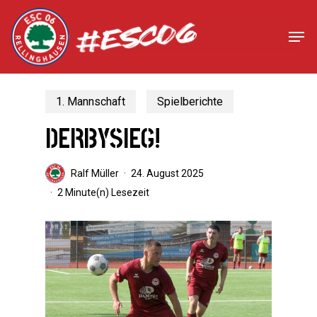
Skip
to
Men
Close
main
Menu
content
1. Mannschaft
Spielberichte
DERBYSIEG!
Ralf Müller
24. August 2025
2 Minute(n) Lesezeit