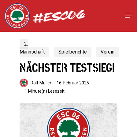
Skip
to
Men
Close
main
Menu
content
2.
Mannschaft
Spielberichte
Verein
NÄCHSTER TESTSIEG!
Ralf Müller
16. Februar 2025
1 Minute(n) Lesezeit