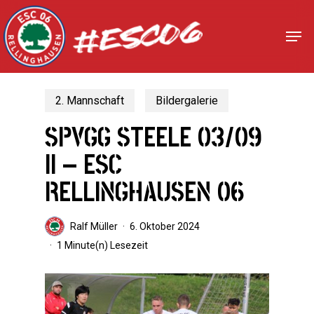
Skip
to
Men
Close
main
Menu
content
2. Mannschaft
Bildergalerie
SPVGG STEELE 03/09
II – ESC
RELLINGHAUSEN 06
Ralf Müller
6. Oktober 2024
1 Minute(n) Lesezeit