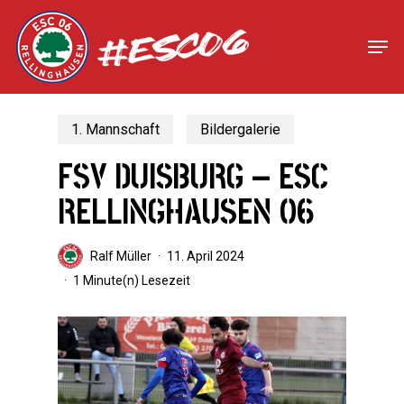
Skip
to
Men
Close
main
Menu
content
1. Mannschaft
Bildergalerie
FSV DUISBURG – ESC
RELLINGHAUSEN 06
Ralf Müller
11. April 2024
1 Minute(n) Lesezeit