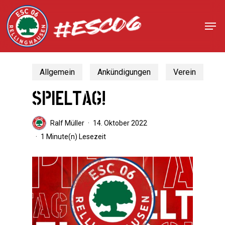
Skip
to
Men
Close
main
Menu
content
Allgemein
Ankündigungen
Verein
SPIELTAG!
Ralf Müller
14. Oktober 2022
1 Minute(n) Lesezeit